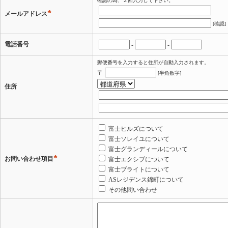
確認の為、２回入力して下さい。
*
メールアドレス
[確認]
電話番号
-
-
郵便番号を入力すると住所が自動入力されます。
〒
[半角数字]
住所
富士ヒルズについて
富士ソレイユについて
富士グランディールについて
*
お問い合わせ項目
富士エクシブについて
富士ブライトについて
ASレジデンス錦町について
その他問い合わせ